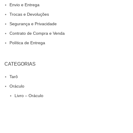
Envio e Entrega
Trocas e Devoluções
Segurança e Privacidade
Contrato de Compra e Venda
Política de Entrega
CATEGORIAS
Tarô
Oráculo
Livro – Oráculo
Oráculos Terapêuticos
Oráculos Espirituais e Religiosos
Oráculos Temáticos