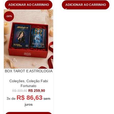
ADICIONAR AO CARRINHO
ADICIONAR AO CARRINHO
-16%
BOX TAROT E ASTROLOGIA
Coleções
,
Coleção Fabi
Fortunato
R$
259,90
R$
309,80
R$
86,63
3x de
sem
juros