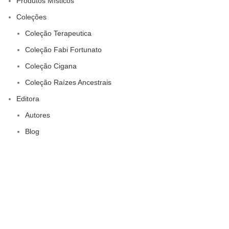
Produtos Místicos
Coleções
Coleção Terapeutica
Coleção Fabi Fortunato
Coleção Cigana
Coleção Raízes Ancestrais
Editora
Autores
Blog
Contato
Quem Somos
© 2016-2025 Editora Unidos. CNPJ: 04.941.638/0001-88. Todos
Direitos Reservados. Desenvolvido por
Instaure Design