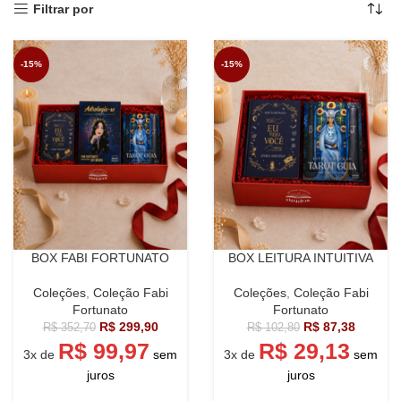
Filtrar por
-15%
-15%
BOX FABI FORTUNATO
BOX LEITURA INTUITIVA
Coleções
,
Coleção Fabi
Coleções
,
Coleção Fabi
Fortunato
Fortunato
R$
299,90
R$
87,38
R$
352,70
R$
102,80
R$
99,97
R$
29,13
3x de
sem
3x de
sem
juros
juros