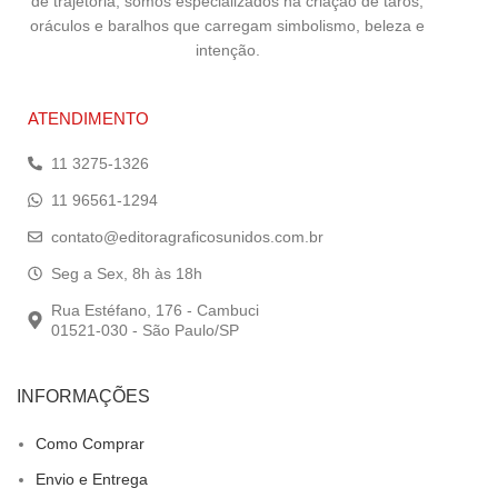
de trajetória, somos especializados na criação de tarôs,
oráculos e baralhos que carregam simbolismo, beleza e
intenção.
ATENDIMENTO
11 3275-1326
11 96561-1294
contato@editoragraficosunidos.com.br
Seg a Sex, 8h às 18h
Rua Estéfano, 176 - Cambuci
01521-030 - São Paulo/SP
INFORMAÇÕES
Como Comprar
Envio e Entrega