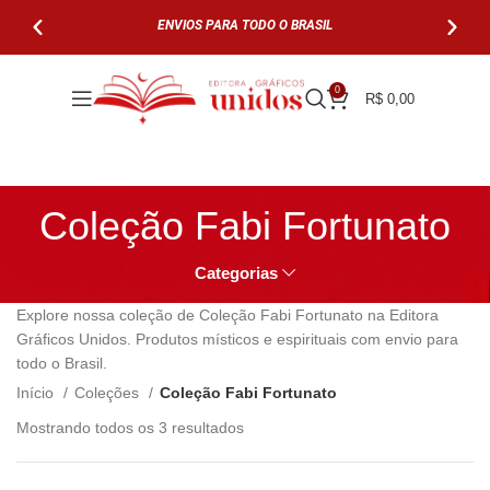
ENVIOS PARA TODO O BRASIL
PARCELE EM AT
0
R$
0,00
Coleção Fabi Fortunato
Categorias
Explore nossa coleção de Coleção Fabi Fortunato na Editora
Gráficos Unidos. Produtos místicos e espirituais com envio para
todo o Brasil.
Início
Coleções
Coleção Fabi Fortunato
Mostrando todos os 3 resultados