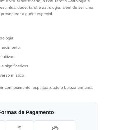
e visual sofisticado, o Box Tarot & Astrologia é
spiritualidade, tarot e astrologia, além de ser uma
presentear alguém especial.
trologia
nhecimento
ntuitivas
e significativos
verso místico
r conhecimento, espiritualidade e beleza em uma
.
Formas de Pagamento
📄
💳