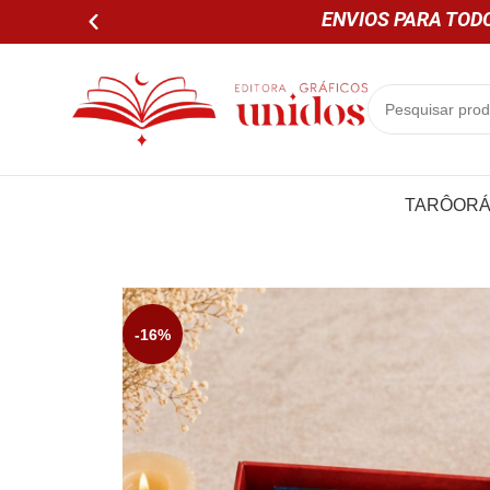
ENVIOS PARA TODO
TARÔ
OR
-16%