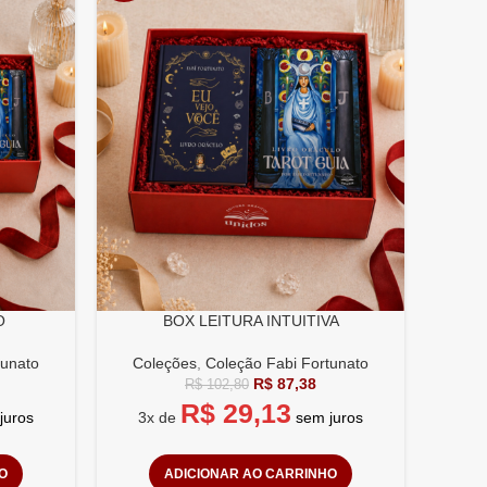
O
BOX LEITURA INTUITIVA
tunato
Coleções
,
Coleção Fabi Fortunato
R$
87,38
R$
102,80
R$
29,13
juros
3x de
sem juros
O
ADICIONAR AO CARRINHO