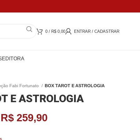
JUROS
COMPRA 100% SEGURA
0
/
R$
0,00
ENTRAR / CADASTRAR
S
EDITORA
eção Fabi Fortunato
BOX TAROT E ASTROLOGIA
T E ASTROLOGIA
R$
259,90
s