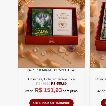
BOX PREMIUM TERAPÊUTICO
Coleções
,
Coleção Terapeutica
Coleçõ
R$
455,80
R$
479,80
R$
151,93
3x de
sem juros
3x d
ADICIONAR AO CARRINHO