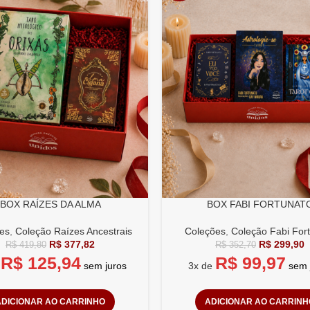
BOX RAÍZES DA ALMA
BOX FABI FORTUNAT
es
,
Coleção Raízes Ancestrais
Coleções
,
Coleção Fabi For
R$
377,82
R$
299,90
R$
419,80
R$
352,70
R$
125,94
R$
99,97
e
sem juros
3x de
sem 
ADICIONAR AO CARRINHO
ADICIONAR AO CARRINH