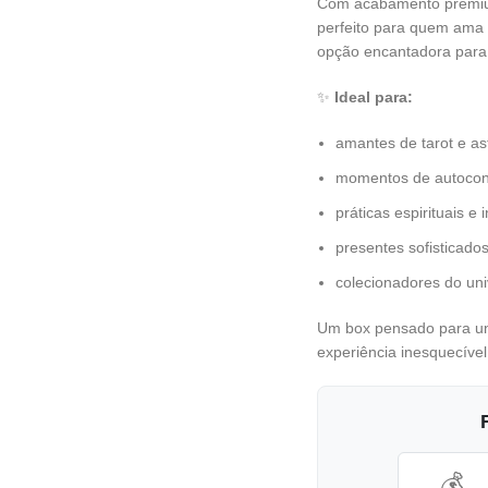
Com acabamento premium 
perfeito para quem ama e
opção encantadora para 
✨
Ideal para:
amantes de tarot e as
momentos de autoco
práticas espirituais e i
presentes sofisticados 
colecionadores do uni
Um box pensado para uni
experiência inesquecível
💰