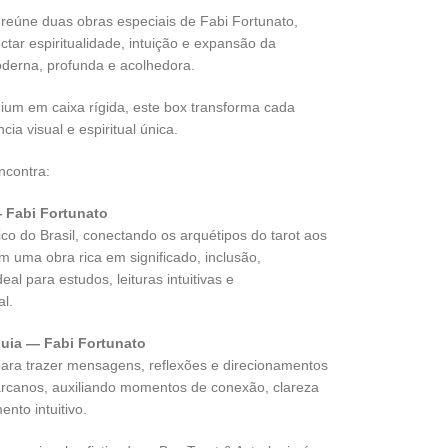
 reúne duas obras especiais de Fabi Fortunato,
tar espiritualidade, intuição e expansão da
derna, profunda e acolhedora.
um em caixa rígida, este box transforma cada
ia visual e espiritual única.
ncontra:
— Fabi Fortunato
gico do Brasil, conectando os arquétipos do tarot aos
m uma obra rica em significado, inclusão,
eal para estudos, leituras intuitivas e
l.
Guia — Fabi Fortunato
 para trazer mensagens, reflexões e direcionamentos
arcanos, auxiliando momentos de conexão, clareza
nto intuitivo.