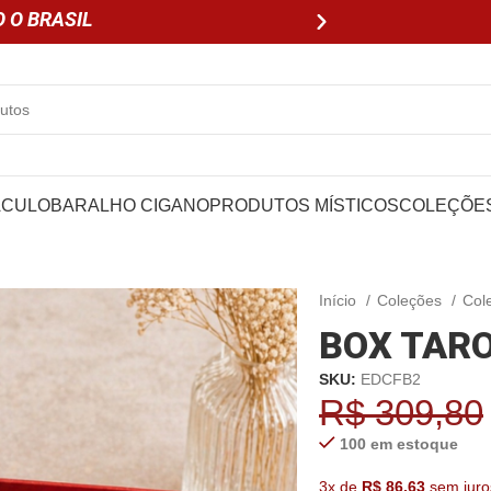
 O BRASIL
PARCELE EM ATÉ 3X SEM 
ÁCULO
BARALHO CIGANO
PRODUTOS MÍSTICOS
COLEÇÕE
Início
Coleções
Col
BOX TARO
SKU:
EDCFB2
R$
309,80
100 em estoque
3x de
R$
86,63
sem juro