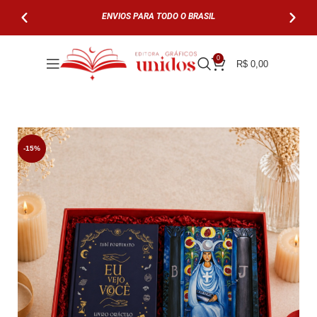
ENVIOS PARA TODO O BRASIL
PARCELE EM AT
0
R$
0,00
-15%