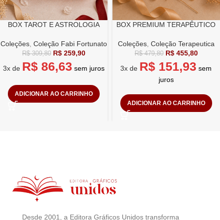
BOX TAROT E ASTROLOGIA
BOX PREMIUM TERAPÊUTICO
Coleções
,
Coleção Fabi Fortunato
Coleções
,
Coleção Terapeutica
R$
259,90
R$
455,80
R$
309,80
R$
479,80
R$
86,63
R$
151,93
3x de
sem juros
3x de
sem
juros
ADICIONAR AO CARRINHO
ADICIONAR AO CARRINHO
Desde 2001, a Editora Gráficos Unidos transforma