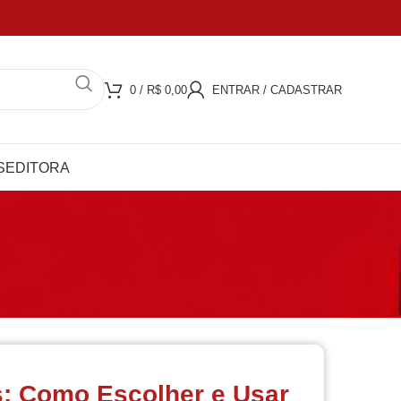
JUROS
COMPRA 100% SEGURA
0
/
R$
0,00
ENTRAR / CADASTRAR
S
EDITORA
s: Como Escolher e Usar