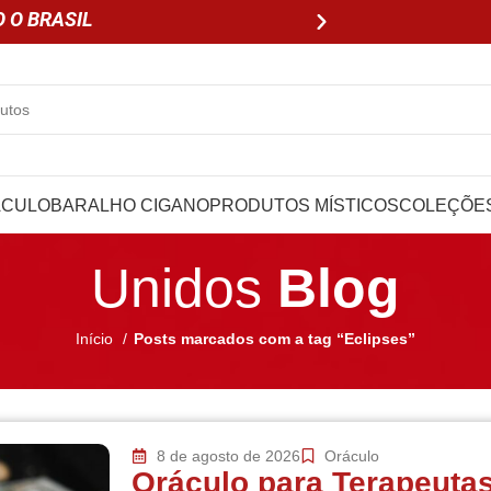
 O BRASIL
PARCELE EM ATÉ 3X SEM 
ÁCULO
BARALHO CIGANO
PRODUTOS MÍSTICOS
COLEÇÕE
Unidos
Blog
Início
Posts marcados com a tag “Eclipses”
8 de agosto de 2026
Oráculo
Oráculo para Terapeuta