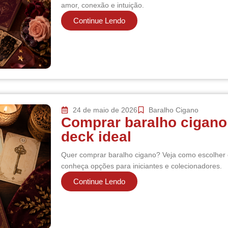
amor, conexão e intuição.
Continue Lendo
24 de maio de 2026
Baralho Cigano
Comprar baralho cigano:
deck ideal
Quer comprar baralho cigano? Veja como escolher 
conheça opções para iniciantes e colecionadores.
Continue Lendo