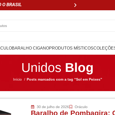
 O BRASIL
PARCELE EM ATÉ 3X SEM 
ÁCULO
BARALHO CIGANO
PRODUTOS MÍSTICOS
COLEÇÕE
Unidos
Blog
Início
Posts marcados com a tag “Sol em Peixes”
30 de julho de 2026
Oráculo
Baralho de Pombagira: 