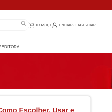
JUROS
COMPRA 100% SEGURA
0
/
R$
0,00
ENTRAR / CADASTRAR
S
EDITORA
Como Escolher, Usar e